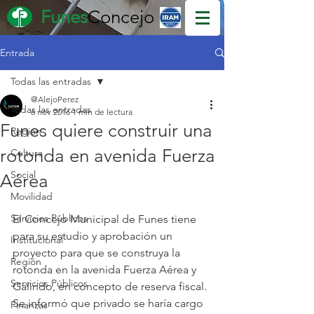
Funes
Concejo
Entrada
Todas las entradas
@AlejoPerez
Todas las entradas
6 nov 2016
1 min de lectura
Funes quiere construir una
Región
rotonda en avenida Fuerza
Cultura
Social
Aérea
Movilidad
Servicios Públicos
El Concejo Municipal de Funes tiene 
para su estudio y aprobación un 
Institucional
proyecto para que se construya la 
Región
rotonda en la avenida Fuerza Aérea y 
Servicios Públicos
Galindo, en concepto de reserva fiscal. 
Se informó que privado se haría cargo 
Finanzas