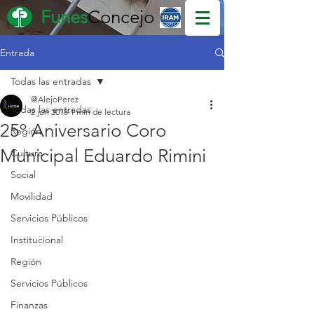
Funes
Concejo
Entrada
Todas las entradas
@AlejoPerez
Todas las entradas
2 jun 2018
1 min de lectura
25º Aniversario Coro
Región
Municipal Eduardo Rimini
Cultura
Social
Movilidad
Servicios Públicos
Institucional
Región
Servicios Públicos
Finanzas